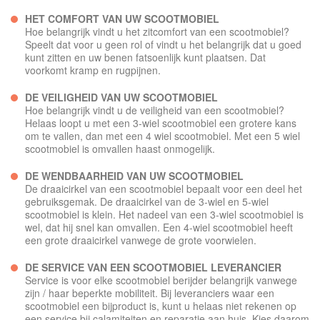
HET COMFORT VAN UW SCOOTMOBIEL
Hoe belangrijk vindt u het zitcomfort van een scootmobiel?
Speelt dat voor u geen rol of vindt u het belangrijk dat u goed
kunt zitten en uw benen fatsoenlijk kunt plaatsen. Dat
voorkomt kramp en rugpijnen.
DE VEILIGHEID VAN UW SCOOTMOBIEL
Hoe belangrijk vindt u de veiligheid van een scootmobiel?
Helaas loopt u met een 3-wiel scootmobiel een grotere kans
om te vallen, dan met een 4 wiel scootmobiel. Met een 5 wiel
scootmobiel is omvallen haast onmogelijk.
DE WENDBAARHEID VAN UW SCOOTMOBIEL
De draaicirkel van een scootmobiel bepaalt voor een deel het
gebruiksgemak. De draaicirkel van de 3-wiel en 5-wiel
scootmobiel is klein. Het nadeel van een 3-wiel scootmobiel is
wel, dat hij snel kan omvallen. Een 4-wiel scootmobiel heeft
een grote draaicirkel vanwege de grote voorwielen.
DE SERVICE VAN EEN SCOOTMOBIEL LEVERANCIER
Service is voor elke scootmobiel berijder belangrijk vanwege
zijn / haar beperkte mobiliteit. Bij leveranciers waar een
scootmobiel een bijproduct is, kunt u helaas niet rekenen op
een service bij calamiteiten en reparatie aan huis. Kies daarom