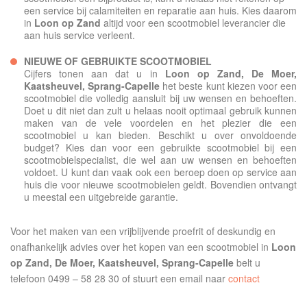
een service bij calamiteiten en reparatie aan huis. Kies daarom
in
Loon op Zand
altijd voor een scootmobiel leverancier die
aan huis service verleent.
NIEUWE OF GEBRUIKTE SCOOTMOBIEL
Cijfers tonen aan dat u in
Loon op Zand,
De Moer,
Kaatsheuvel, Sprang-Capelle
het beste kunt kiezen voor een
scootmobiel die volledig aansluit bij uw wensen en behoeften.
Doet u dit niet dan zult u helaas nooit optimaal gebruik kunnen
maken van de vele voordelen en het plezier die een
scootmobiel u kan bieden. Beschikt u over onvoldoende
budget? Kies dan voor een gebruikte scootmobiel bij een
scootmobielspecialist, die wel aan uw wensen en behoeften
voldoet. U kunt dan vaak ook een beroep doen op service aan
huis die voor nieuwe scootmobielen geldt. Bovendien ontvangt
u meestal een uitgebreide garantie.
Voor het maken van een vrijblijvende proefrit of deskundig en
onafhankelijk advies over het kopen van een scootmobiel in
Loon
op Zand,
De Moer, Kaatsheuvel, Sprang-Capelle
belt u
telefoon 0499 – 58 28 30 of stuurt een email naar
contact