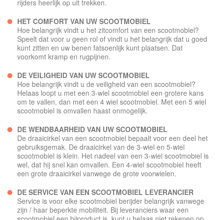
rijders heerlijk op uit trekken.
HET COMFORT VAN UW SCOOTMOBIEL
Hoe belangrijk vindt u het zitcomfort van een scootmobiel?
Speelt dat voor u geen rol of vindt u het belangrijk dat u goed
kunt zitten en uw benen fatsoenlijk kunt plaatsen. Dat
voorkomt kramp en rugpijnen.
DE VEILIGHEID VAN UW SCOOTMOBIEL
Hoe belangrijk vindt u de veiligheid van een scootmobiel?
Helaas loopt u met een 3-wiel scootmobiel een grotere kans
om te vallen, dan met een 4 wiel scootmobiel. Met een 5 wiel
scootmobiel is omvallen haast onmogelijk.
DE WENDBAARHEID VAN UW SCOOTMOBIEL
De draaicirkel van een scootmobiel bepaalt voor een deel het
gebruiksgemak. De draaicirkel van de 3-wiel en 5-wiel
scootmobiel is klein. Het nadeel van een 3-wiel scootmobiel is
wel, dat hij snel kan omvallen. Een 4-wiel scootmobiel heeft
een grote draaicirkel vanwege de grote voorwielen.
DE SERVICE VAN EEN SCOOTMOBIEL LEVERANCIER
Service is voor elke scootmobiel berijder belangrijk vanwege
zijn / haar beperkte mobiliteit. Bij leveranciers waar een
scootmobiel een bijproduct is, kunt u helaas niet rekenen op